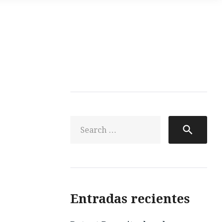
Sea
search
for:
Entradas recientes