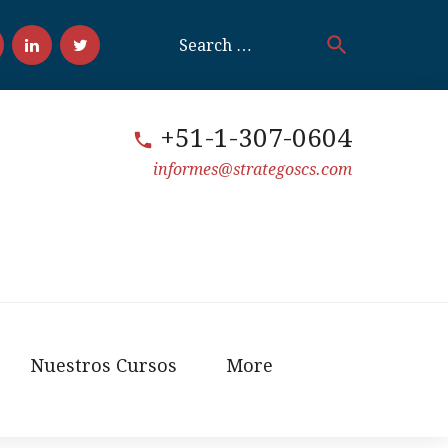
search
Search
for:
acebook
LinkedIn
Twitter
+51-1-307-0604
call
informes@strategoscs.com
Nuestros Cursos
More