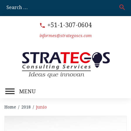
Skip
search
S
to
fo
content
+51-1-307-0604
call
informes@strategoscs.com
MENU
Home
/
2018
/
junio
Mes: