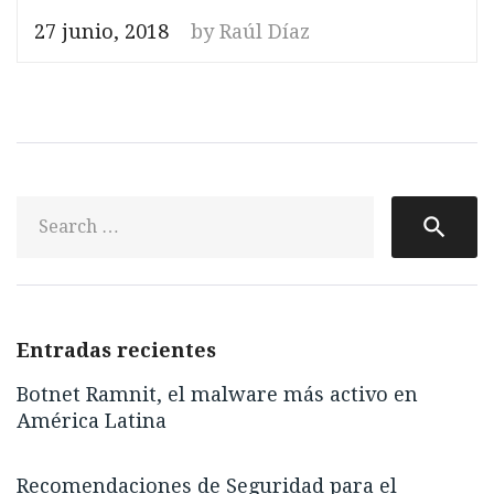
27 junio, 2018
by
Raúl Díaz
S
search
fo
Entradas recientes
Botnet Ramnit, el malware más activo en
América Latina
Recomendaciones de Seguridad para el