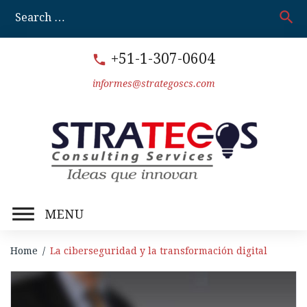
Skip
search
S
to
fo
content
+51-1-307-0604
call
informes@strategoscs.com
MENU
Home
/
La ciberseguridad y la transformación digital