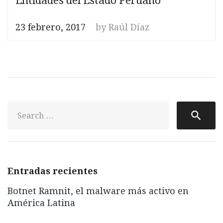
Entidades del Estado Peruano
23 febrero, 2017
by
Raúl Díaz
S
search
fo
Entradas recientes
Botnet Ramnit, el malware más activo en
América Latina