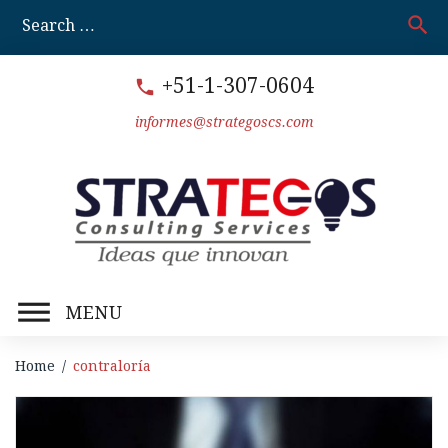
Skip
search
S
to
fo
content
+51-1-307-0604
call
informes@strategoscs.com
MENU
Home
/
contraloría
Etiqueta: