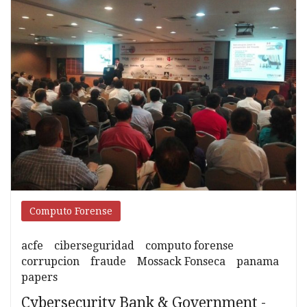
fraude
Computo Forense
acfe
ciberseguridad
computo forense
corrupcion
fraude
Mossack Fonseca
panama
papers
Cybersecurity Bank & Government -