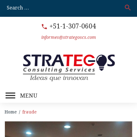
Skip
search
S
to
fo
content
+51-1-307-0604
call
informes@strategoscs.com
MENU
Home
/
fraude
Etiqueta: