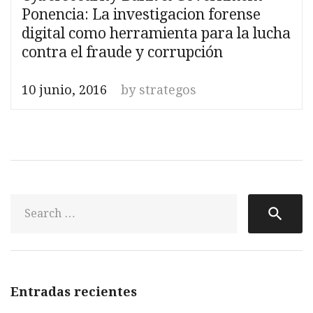
Ponencia: La investigacion forense
digital como herramienta para la lucha
contra el fraude y corrupción
10 junio, 2016
by
strategos
S
search
fo
Entradas recientes