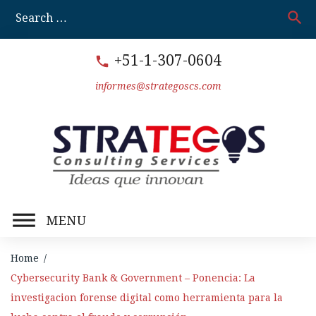
Skip
search
S
to
fo
content
+51-1-307-0604
call
informes@strategoscs.com
MENU
Home
/
Cybersecurity Bank & Government – Ponencia: La
investigacion forense digital como herramienta para la