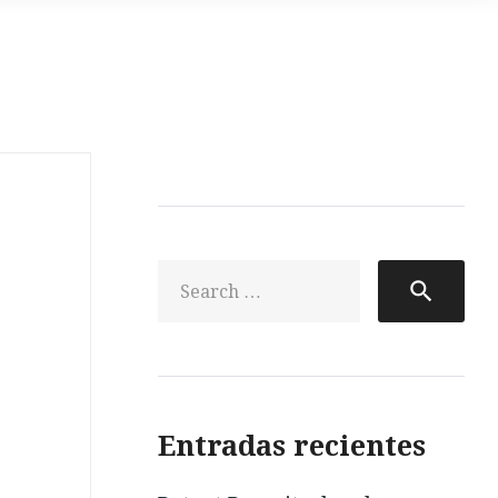
Sea
search
for:
Entradas recientes