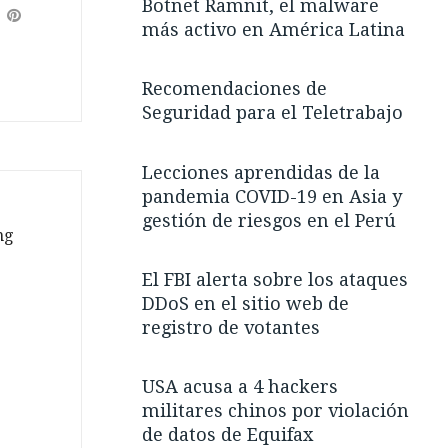
Botnet Ramnit, el malware
P
más activo en América Latina
i
n
t
Recomendaciones de
e
Seguridad para el Teletrabajo
r
e
Lecciones aprendidas de la
s
pandemia COVID-19 en Asia y
t
gestión de riesgos en el Perú
ng
El FBI alerta sobre los ataques
DDoS en el sitio web de
registro de votantes
USA acusa a 4 hackers
militares chinos por violación
de datos de Equifax