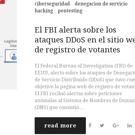
ciberseguridad
denegacion de servicio
hacking
pentesting
El FBI alerta sobre los
ataques DDoS en el sitio w
de registro de votantes
El Federal Bureau of Investigation (FBI) de
EEUU, alerto sobre los ataques de Denegac
de Servicio Distribuido (DDoS) que tuvo co
objetivo la pagina web de registro de votan
El FBI recibió alertas sobre peticiones
anómalas al Sistema de Nombres de Domin
(DNS) que consistió…
read more
F
T
G
L
a
w
o
i