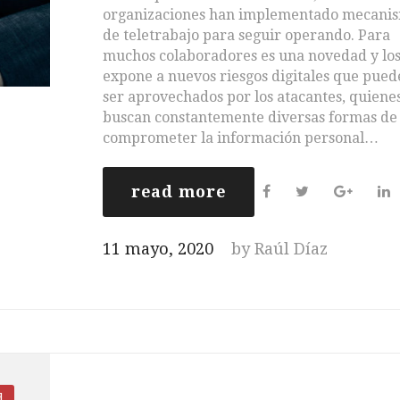
organizaciones han implementado mecani
de teletrabajo para seguir operando. Para
muchos colaboradores es una novedad y lo
expone a nuevos riesgos digitales que pue
ser aprovechados por los atacantes, quiene
buscan constantemente diversas formas de
comprometer la información personal…
read more
F
T
G
L
a
w
o
i
c
i
o
n
11 mayo, 2020
by
Raúl Díaz
e
t
g
k
b
t
l
e
o
e
e
d
o
r
+
I
k
n
d