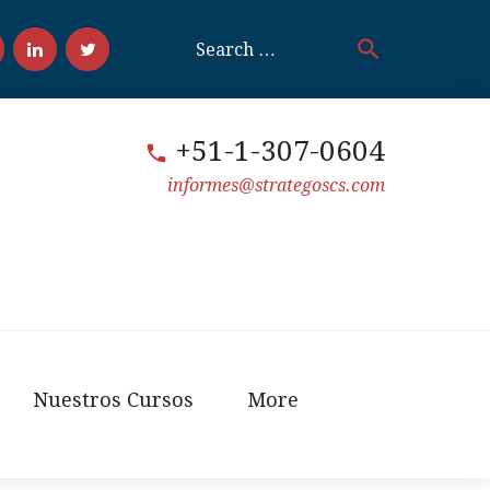
search
Search
for:
acebook
LinkedIn
Twitter
+51-1-307-0604
call
informes@strategoscs.com
Nuestros Cursos
More