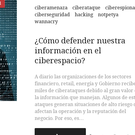
d
ciberamenaza
ciberataque
ciberespiona
ciberseguridad
hacking
notpetya
wannacry
¿Cómo defender nuestra
información en el
ciberespacio?
A diario las organizaciones de los sectores
financiero, retail, energía y Gobierno recib
miles de ciberataques debido al gran valor
la información que manejan. Algunos de es
ataques generan situaciones de alto riesgo
afectan la operación y la reputación del
negocio. Por eso, es…