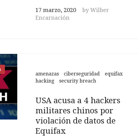
c
i
o
n
17 marzo, 2020
by
Wilber
e
t
g
k
Encarnación
b
t
l
e
o
e
e
d
o
r
+
I
k
n
a
amenazas
ciberseguridad
equifax
hacking
security breach
USA acusa a 4 hackers
militares chinos por
violación de datos de
Equifax