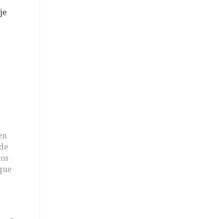
je
en
 de
tos
 que