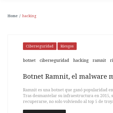
Home
/
hacking
Etiqueta:
Ciberseguridad
Riesgos
hacking
botnet
ciberseguridad
hacking
ramnit
r
Botnet Ramnit, el malware m
Ramnit es una botnet que ganó popularidad en
Tras desmantelar su infraestructura en 2015, 
recuperarse, no solo volviendo al top 5 de tr