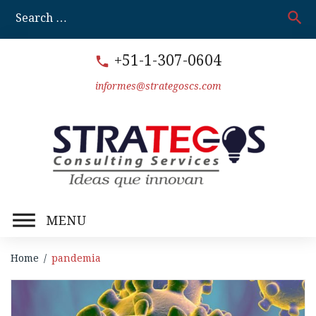
Skip
search
S
to
fo
content
+51-1-307-0604
call
informes@strategoscs.com
MENU
Home
/
pandemia
Etiqueta: