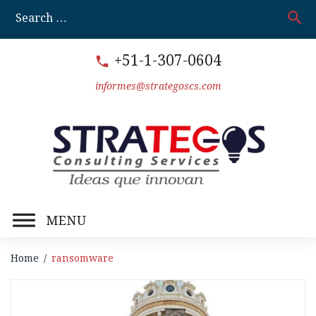
Skip
search
S
to
fo
content
+51-1-307-0604
call
informes@strategoscs.com
MENU
Home
/
ransomware
Etiqueta: