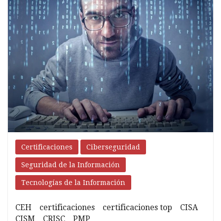
certificaciones
Certificaciones
Ciberseguridad
Seguridad de la Información
Tecnologías de la Información
CEH
certificaciones
certificaciones top
CISA
CISM
CRISC
PMP