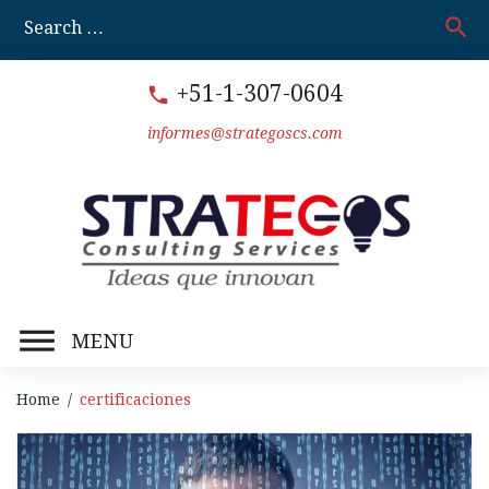
Skip
search
S
to
fo
content
+51-1-307-0604
call
informes@strategoscs.com
MENU
Home
/
certificaciones
Etiqueta: